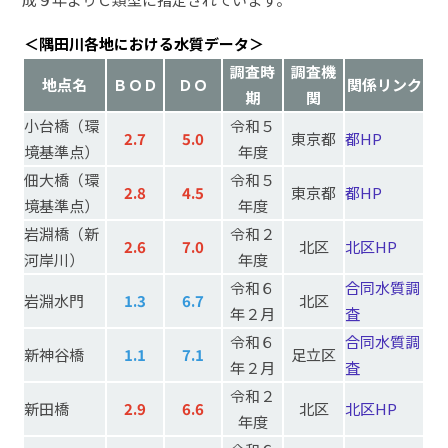
＜隅田川各地における水質データ＞
調査時
調査機
地点名
ＢＯＤ
ＤＯ
関係リンク
期
関
小台橋
（環
令和５
2.7
5.0
東京都
都HP
境基準点）
年度
佃大橋
（環
令和５
2.8
4.5
東京都
都HP
境基準点）
年度
岩淵橋
（新
令和２
2.6
7.0
北区
北区HP
河岸川）
年度
令和６
合同水質調
岩淵水門
1.3
6.7
北区
年２月
査
令和６
合同水質調
新神谷橋
1.1
7.1
足立区
年２月
査
令和２
新田橋
2.9
6.6
北区
北区HP
年度