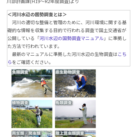
川部計画課
(H19
～
R2
年度調査
)より
＜
河川水辺の国勢調査
とは＞
河川の適切な整備と管理のために、河川環境に関する基
礎的な情報を収集する目的で行われる調査で国土交通省が
公開している「
河川水辺の国勢調査マニュアル
」に準拠し
た方法で行われています。
最新のマニュアルに準拠した河川水辺の生物調査は
こち
ら
をご確認ください。