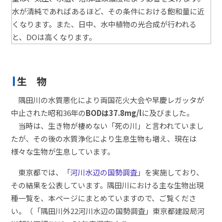
水が清純であればあるほど、その条件における飽和量に近
くなります。また、日中、水中植物の光合成が行われる
と、
DO
は高くなります。
生 物
隅田川の水質悪化により両国花火大会や早慶レガッタが
中止された昭和36年の
BODは37.8mg/l
に及びました。
当時は、生き物が棲めない「死の川」と言われていまし
たが、その後の水質浄化により生息生物も増え、現在は
様々な生物が生息しています。
東京都では、「
河川水辺の国勢調査
」を実施しており、
その結果を公表しています。隅田川における主な生物出現
種一覧を、本ページにまとめていますので、ご覧くださ
い。（「隅田川外
22
河川水辺の国勢調査」東京都建設局河