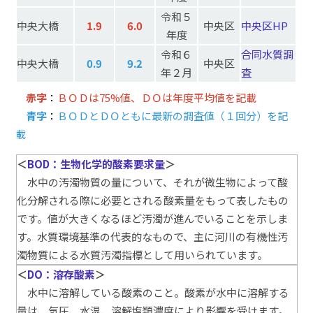
令和５
中央大橋
1.9
6.0
中央区
中央区HP
年度
令和６
合同水質調
中央大橋
0.9
9.2
中央区
年２月
査
赤字
：
ＢＯＤは75%値、ＤＯは年度平均値を記載
青字
：
ＢＯＤとＤＯともに最新の調査値（１回分）を記
載
＜
BOD：
生物化学的酸素要求量
＞
水中の汚濁物質の量について、それが微生物によって酸
化分解される際に必要とされる酸素量をもって表したもの
です。値が大きくなるほど汚濁が進んでいることを示しま
す。水質環境基準の代表的なもので、主に河川の有機性汚
濁物質による水質汚濁指標として用いられています。
＜
DO：
溶存酸素
＞
水中に溶解している酸素のこと。酸素が水中に溶解する
量は、気圧、水温、溶解塩類濃度により影響を受けます。