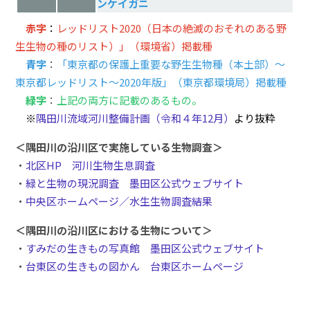
ンケイガニ
赤字
：
レッドリスト2020（日本の絶滅のおそれのある野
生生物の種のリスト）」（環境省）掲載種
青字
：
「東京都の保護上重要な野生生物種（本土部）～
東京都レッドリスト～
2020
年版」（東京都環境局）掲載種
緑字
：
上記の両方に記載のあるもの。
※
隅田川流域河川整備計画（令和４年12月）
より抜粋
＜隅田川の沿川区で実施している生物調査＞
・
北区HP 河川生物生息調査
・
緑と生物の現況調査 墨田区公式ウェブサイト
・
中央区ホームページ／水生生物調査結果
＜隅田川の沿川区における生物について＞
・
すみだの生きもの写真館 墨田区公式ウェブサイト
・
台東区の生きもの図かん 台東区ホームページ