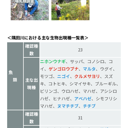
＜隅田川における主な生物出現種一覧表＞
確認種
23
数
ニホンウナギ
、サッパ、コノシロ、コ
イ、
ゲンゴロウブナ
、
マルタ
、ウグイ、
魚
モツゴ、
ニゴイ
、
クルメサヨリ
、スズ
類
主な出
キ、コトヒキ、シマイサキ、ブルーギル、
現種
ビリンゴ、ウロハゼ、マハゼ、アシシロ
ハゼ、ヒナハゼ、
アベハゼ
、シモフリシ
マハゼ、
ヌマチチブ
、
チチブ
確認種
31
数