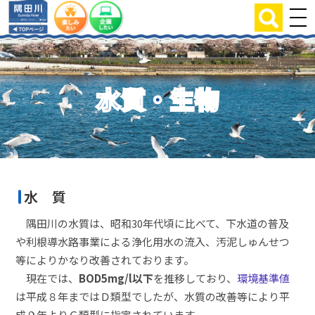
水質・生物
水 質
隅田川の水質は、昭和30年代頃に比べて、下水道の普及
や利根導水路事業による浄化用水の流入、汚泥しゅんせつ
等によりかなり改善されております。
現在では、
BOD5mg/l以下
を推移しており、
環境基準値
は平成８年まではＤ類型でしたが、水質の改善等により平
成９年よりＣ類型に指定されています。