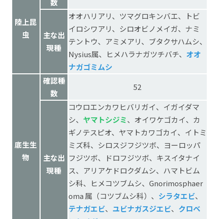
数
オオハリアリ、ツマグロキンバエ、トビ
陸上昆
イロシワアリ、シロオビノメイガ、ナミ
虫
主な出
テントウ、アミメアリ、ブタクサハムシ、
現種
Nysius属、ヒメハラナガツチバチ、
オオ
ナガゴミムシ
確認種
52
数
コウロエンカワヒバリガイ、イガイダマ
シ、
ヤマトシジミ
、オイワケゴカイ、カ
ギノテスピオ、ヤマトカワゴカイ、イトミ
底生生
ミズ科、シロスジフジツボ、ヨーロッパ
物
主な出
フジツボ、ドロフジツボ、キスイタナイ
現種
ス、アリアケドロクダムシ、ハマトビム
シ科、ヒメコツブムシ、Gnorimosphaer
oma 属（コツブムシ科）、
シラタエビ
、
テナガエビ
、
ユビナガスジエビ
、
クロベ